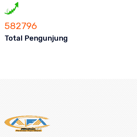
582796
Total Pengunjung
an Mampet Kebon Sirih, saluran mampet Kebon Sirih Jaka
uran mampet bekasi, saluran mampet b