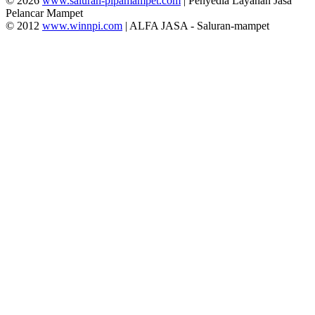
© 2026
www.saluran-pipamampet.com
| Penyedia Layanan Jasa
Pelancar Mampet
© 2012
www.winnpi.com
| ALFA JASA - Saluran-mampet