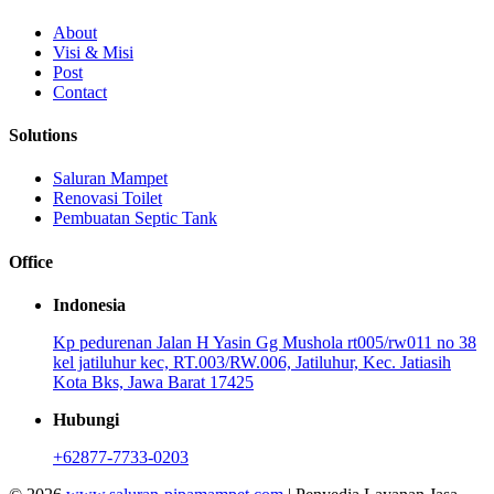
About
Visi & Misi
Post
Contact
Solutions
Saluran Mampet
Renovasi Toilet
Pembuatan Septic Tank
Office
Indonesia
Kp pedurenan Jalan H Yasin Gg Mushola rt005/rw011 no 38
kel jatiluhur kec, RT.003/RW.006, Jatiluhur, Kec. Jatiasih
Kota Bks, Jawa Barat 17425
Hubungi
+62877-7733-0203