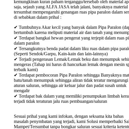
kemungkinan kuran paham terganggu/tersebab oleh material ap
saja, sejauh yang ALFA JASA telah jalani, banyaknya material
tersumbat mempengaruhi genangan ruas pipa paralon dalam ser
di sebabkan dalam prihal :
✔ Tumbuhnya Akar kecil yang banyak dalam Pipa Paralon (da
bertumbuh karena meliputi material air dan tanah yang menum
✔ Terdapat bangkai hewan pengerat yang terjepit dalam ruas p
dalam paralon
✔ Tersangkutnya benda padat dalam liku ruas dalam pipa para
(Seperti Sendok/Garpu, Kain-kain dan lain-lainnya)
✔ Terjadi pengerasan Lemak/Lemak beku dan menumpuk sehi
mengeras (Tahap ini harus di hancurkan lemak dengan mesin sp
terbaik kami)
✔ Terdapat pembocoran Pipa Paralon sehingga Banyaknya mat
batu/tanah menumpuk sehingga aliran tidak teratur mengarungi
aturan saluran, sehingga air keluar jalur dan padat susah untuk
mengalir
✔ Terdapat bak dalam yang memiliki penumpukan limbah keras
terjadi tidak teraturan jalu ruas pembuangan/saluran
Sesuai prihal yang kami infokan, dengan seksama kita bahas
masalah penymbatan yang terjadi, kami Solusi memperbaiki Sa
Mampet/Tersumbat tanpa bongkar saluran sesuai kriteria keten