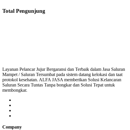
Total Pengunjung
Saluran Mampet Gading Serpong, saluran mampet Gading Serpong Jakarta Se
saluran mampet bekasi, saluran mampet bogor, salu
Layanan Pelancar Jujur Bergaransi dan Terbaik dalam Jasa Saluran
Mampet / Saluran Tersumbat pada sistem datang kelokasi dan taat
protokol kesehatan. ALFA JASA memberikan Solusi Kelancaran
Saluran Secara Tuntas Tanpa bongkar dan Solusi Tepat untuk
membongkar.
Company