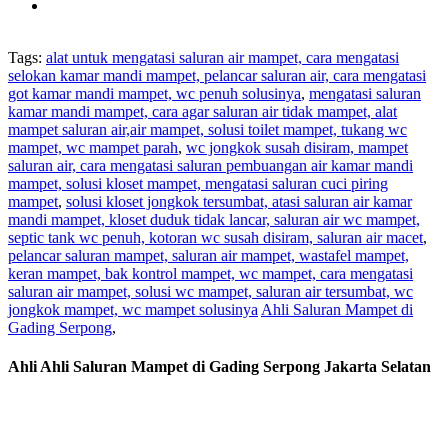
Tags:
alat untuk mengatasi saluran air mampet, cara mengatasi
selokan kamar mandi mampet, pelancar saluran air, cara mengatasi
got kamar mandi mampet, wc penuh solusinya
,
mengatasi saluran
kamar mandi mampet, cara agar saluran air tidak mampet, alat
mampet saluran air,air mampet, solusi toilet mampet, tukang wc
mampet, wc mampet parah
,
wc jongkok susah disiram, mampet
saluran air, cara mengatasi saluran pembuangan air kamar mandi
mampet, solusi kloset mampet, mengatasi saluran cuci piring
mampet
,
solusi kloset jongkok tersumbat, atasi saluran air kamar
mandi mampet, kloset duduk tidak lancar, saluran air wc mampet,
septic tank wc penuh, kotoran wc susah disiram, saluran air macet
,
pelancar saluran mampet, saluran air mampet, wastafel mampet,
keran mampet, bak kontrol mampet, wc mampet, cara mengatasi
saluran air mampet, solusi wc mampet, saluran air tersumbat, wc
jongkok mampet, wc mampet solusinya
Ahli Saluran Mampet di
Gading Serpong
,
Ahli Ahli Saluran Mampet di Gading Serpong Jakarta Selatan