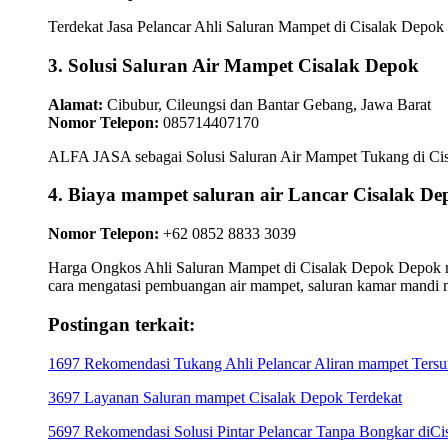
Terdekat Jasa Pelancar Ahli Saluran Mampet di Cisalak Depok 
3. Solusi Saluran Air Mampet Cisalak Depok
Alamat:
Cibubur, Cileungsi dan Bantar Gebang, Jawa Barat
Nomor Telepon:
085714407170
ALFA JASA sebagai Solusi Saluran Air Mampet Tukang di Cisal
4. Biaya mampet saluran air Lancar Cisalak D
Nomor Telepon:
+62 0852 8833 3039
Harga Ongkos Ahli Saluran Mampet di Cisalak Depok Depok mem
cara mengatasi pembuangan air mampet, saluran kamar mandi 
Postingan terkait:
1697 Rekomendasi Tukang Ahli Pelancar Aliran mampet Ters
3697 Layanan Saluran mampet Cisalak Depok Terdekat
5697 Rekomendasi Solusi Pintar Pelancar Tanpa Bongkar diC