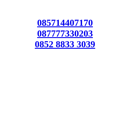
085714407170
087777330203
0852 8833 3039