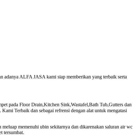
ngan adanya ALFA JASA kami siap memberikan yang terbaik serta
t pada Floor Drain,Kitchen Sink,Wastafel,Bath Tub,Gutters dan
Kami Terbaik dan sebagai refrensi dengan alat untuk mengatasi
h meluap memenuhi ubin sekitarnya dan dikarenakan saluran air wc
t tersumbat.