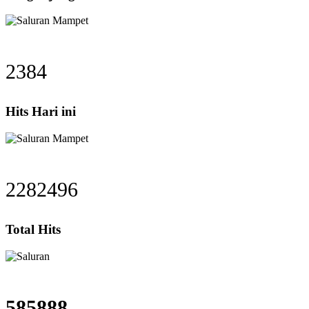
2384
Hits Hari ini
2282496
Total Hits
585888