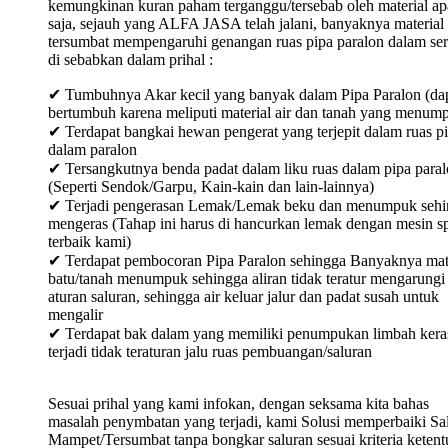
kemungkinan kuran paham terganggu/tersebab oleh material ap
saja, sejauh yang ALFA JASA telah jalani, banyaknya material
tersumbat mempengaruhi genangan ruas pipa paralon dalam ser
di sebabkan dalam prihal :
✔ Tumbuhnya Akar kecil yang banyak dalam Pipa Paralon (da
bertumbuh karena meliputi material air dan tanah yang menum
✔ Terdapat bangkai hewan pengerat yang terjepit dalam ruas p
dalam paralon
✔ Tersangkutnya benda padat dalam liku ruas dalam pipa para
(Seperti Sendok/Garpu, Kain-kain dan lain-lainnya)
✔ Terjadi pengerasan Lemak/Lemak beku dan menumpuk sehi
mengeras (Tahap ini harus di hancurkan lemak dengan mesin sp
terbaik kami)
✔ Terdapat pembocoran Pipa Paralon sehingga Banyaknya mat
batu/tanah menumpuk sehingga aliran tidak teratur mengarungi
aturan saluran, sehingga air keluar jalur dan padat susah untuk
mengalir
✔ Terdapat bak dalam yang memiliki penumpukan limbah keras
terjadi tidak teraturan jalu ruas pembuangan/saluran
Sesuai prihal yang kami infokan, dengan seksama kita bahas
masalah penymbatan yang terjadi, kami Solusi memperbaiki Sa
Mampet/Tersumbat tanpa bongkar saluran sesuai kriteria keten