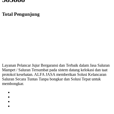
Total Pengunjung
Saluran Mampet Cipondoh Makmur, saluran mampet Cipondoh Makmur Tanger
saluran mampet bekasi, saluran mampet bogor, salu
Layanan Pelancar Jujur Bergaransi dan Terbaik dalam Jasa Saluran
Mampet / Saluran Tersumbat pada sistem datang kelokasi dan taat
protokol kesehatan. ALFA JASA memberikan Solusi Kelancaran
Saluran Secara Tuntas Tanpa bongkar dan Solusi Tepat untuk
membongkar.