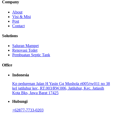
Company
About
Visi & Misi
Post
Contact
Solutions
Saluran Mampet
Renovasi Toilet
Pembuatan Septic Tank
Office
Indonesia
Kp pedurenan Jalan H Yasin Gg Mushola rt005/rw011 no 38
kel jatiluhur kec, RT.003/RW.006, Jatiluhur, Kec. Jatiasih
Kota Bks, Jawa Barat 17425
Hubungi
+62877-7733-0203