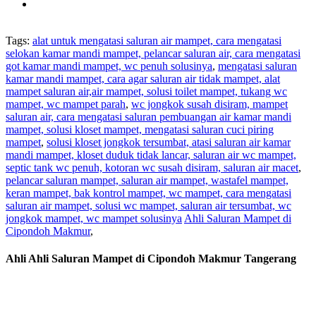
Tags:
alat untuk mengatasi saluran air mampet, cara mengatasi
selokan kamar mandi mampet, pelancar saluran air, cara mengatasi
got kamar mandi mampet, wc penuh solusinya
,
mengatasi saluran
kamar mandi mampet, cara agar saluran air tidak mampet, alat
mampet saluran air,air mampet, solusi toilet mampet, tukang wc
mampet, wc mampet parah
,
wc jongkok susah disiram, mampet
saluran air, cara mengatasi saluran pembuangan air kamar mandi
mampet, solusi kloset mampet, mengatasi saluran cuci piring
mampet
,
solusi kloset jongkok tersumbat, atasi saluran air kamar
mandi mampet, kloset duduk tidak lancar, saluran air wc mampet,
septic tank wc penuh, kotoran wc susah disiram, saluran air macet
,
pelancar saluran mampet, saluran air mampet, wastafel mampet,
keran mampet, bak kontrol mampet, wc mampet, cara mengatasi
saluran air mampet, solusi wc mampet, saluran air tersumbat, wc
jongkok mampet, wc mampet solusinya
Ahli Saluran Mampet di
Cipondoh Makmur
,
Ahli Ahli Saluran Mampet di Cipondoh Makmur Tangerang