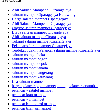
Tag Clouds
Ahli Saluran Mampet di Ciparagejaya
saluran mampet Ciparagejaya Karawang
Harga saluran mampet Ciparagejaya
Ahli Saluran Mampet di Ciparagejaya
Ongkos saluran mampet Ciparagejaya
Biaya saluran mampet Ciparagejaya
Ahli saluran mampet Ciparagejaya
Tukang saluran mampet Ciparagejaya
Pelancar saluran mampet Ciparagejaya
Terdekat Tuakng Pelancar saluran mampet Ciparagejaya
saluran mampet bekasi
saluran mampet bogor
saluran mampet depok
saluran mampet jakarta
saluran mampet tangerang
saluran mampet karawang
jasa saluran-mampet
harga pelancar pipa mampet,tukang pelancar tersumbat
pelancar wastafel mampet
pelancar kran mampet
pelancar wc mampet
pelancar bakkontrol mampet
pelancar talan airmampet