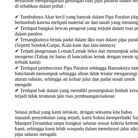
tersumbat mempengaruhi genangan ruas pipa paralon dalam ser
di sebabkan dalam prihal :
✔ Tumbuhnya Akar kecil yang banyak dalam Pipa Paralon (da
bertumbuh karena meliputi material air dan tanah yang menum
✔ Terdapat bangkai hewan pengerat yang terjepit dalam ruas p
dalam paralon
✔ Tersangkutnya benda padat dalam liku ruas dalam pipa para
(Seperti Sendok/Garpu, Kain-kain dan lain-lainnya)
✔ Terjadi pengerasan Lemak/Lemak beku dan menumpuk sehi
mengeras (Tahap ini harus di hancurkan lemak dengan mesin sp
terbaik kami)
✔ Terdapat pembocoran Pipa Paralon sehingga Banyaknya mat
batu/tanah menumpuk sehingga aliran tidak teratur mengarungi
aturan saluran, sehingga air keluar jalur dan padat susah untuk
mengalir
✔ Terdapat bak dalam yang memiliki penumpukan limbah keras
terjadi tidak teraturan jalu ruas pembuangan/saluran
Sesuai prihal yang kami infokan, dengan seksama kita bahas
masalah penymbatan yang terjadi, kami Solusi memperbaiki Sa
Mampet/Tersumbat tanpa bongkar saluran sesuai kriteria keten
kami, sehingga kami lebih waspada dalam menelusuri jalur alir
pipa saluran mengalir.