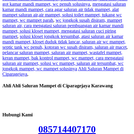
got kamar mandi mampet, wc penuh solusinya
,
mengatasi saluran
kamar mandi mampet, cara agar saluran air tidak mampet, alat
mampet saluran air,air mampet, solusi toilet mampet, tukang wc
mampet, wc mampet parah
,
wc jongkok susah disiram, mampet
saluran air, cara mengatasi saluran pembuangan air kamar mandi
mampet, solusi kloset mampet, mengatasi saluran cuci piring
mampet
,
solusi kloset jongkok tersumbat, atasi saluran air kamar
mandi mampet, kloset duduk tidak lancar, saluran air wc mampet,
septic tank wc penuh, kotoran wc susah disiram, saluran air macet
,
pelancar saluran mampet, saluran air mampet, wastafel mampet,
keran mampet, bak kontrol mampet, wc mampet, cara mengatasi
saluran air mampet, solusi wc mampet, saluran air tersumbat, wc
jongkok mampet, wc mampet solusinya
Ahli Saluran Mampet di
Ciparagejaya
,
Ahli Ahli Saluran Mampet di Ciparagejaya Karawang
Hubungi Kami
085714407170