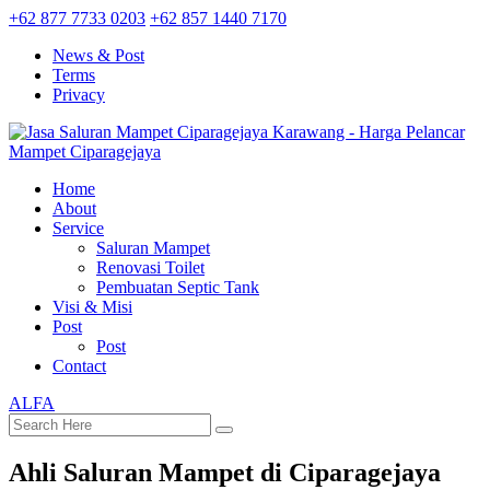
+62 877 7733 0203
+62 857 1440 7170
News & Post
Terms
Privacy
Home
About
Service
Saluran Mampet
Renovasi Toilet
Pembuatan Septic Tank
Visi & Misi
Post
Post
Contact
ALFA
Ahli Saluran Mampet di Ciparagejaya