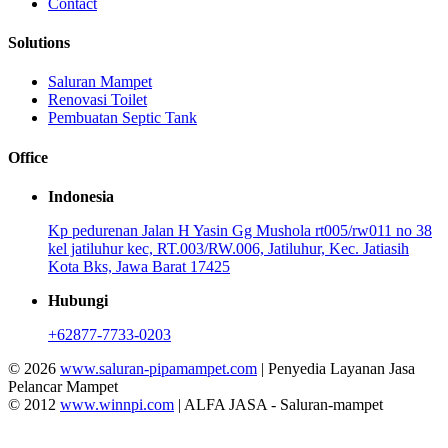
Contact
Solutions
Saluran Mampet
Renovasi Toilet
Pembuatan Septic Tank
Office
Indonesia
Kp pedurenan Jalan H Yasin Gg Mushola rt005/rw011 no 38
kel jatiluhur kec, RT.003/RW.006, Jatiluhur, Kec. Jatiasih
Kota Bks, Jawa Barat 17425
Hubungi
+62877-7733-0203
© 2026
www.saluran-pipamampet.com
| Penyedia Layanan Jasa
Pelancar Mampet
© 2012
www.winnpi.com
| ALFA JASA - Saluran-mampet