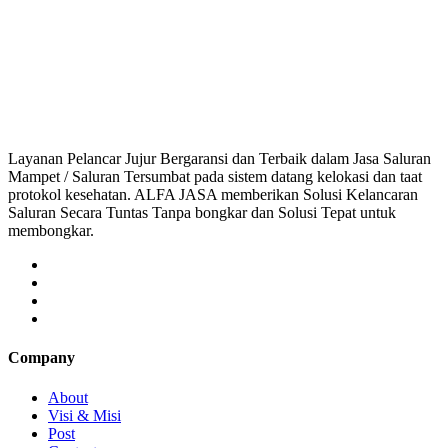
Saluran Mampet Ciparagejaya, saluran mampet Ciparagejaya Karawang, Harg
saluran mampet bekasi, saluran mampet bogor, salu
Layanan Pelancar Jujur Bergaransi dan Terbaik dalam Jasa Saluran
Mampet / Saluran Tersumbat pada sistem datang kelokasi dan taat
protokol kesehatan. ALFA JASA memberikan Solusi Kelancaran
Saluran Secara Tuntas Tanpa bongkar dan Solusi Tepat untuk
membongkar.
Company
About
Visi & Misi
Post