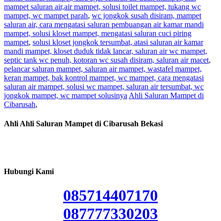
mampet saluran air,air mampet, solusi toilet mampet, tukang wc
mampet, wc mampet parah
,
wc jongkok susah disiram, mampet
saluran air, cara mengatasi saluran pembuangan air kamar mandi
mampet, solusi kloset mampet, mengatasi saluran cuci piring
mampet
,
solusi kloset jongkok tersumbat, atasi saluran air kamar
mandi mampet, kloset duduk tidak lancar, saluran air wc mampet,
septic tank wc penuh, kotoran wc susah disiram, saluran air macet
,
pelancar saluran mampet, saluran air mampet, wastafel mampet,
keran mampet, bak kontrol mampet, wc mampet, cara mengatasi
saluran air mampet, solusi wc mampet, saluran air tersumbat, wc
jongkok mampet, wc mampet solusinya
Ahli Saluran Mampet di
Cibarusah
,
Ahli Ahli Saluran Mampet di Cibarusah Bekasi
Hubungi Kami
085714407170
087777330203