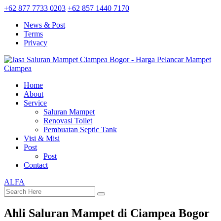
+62 877 7733 0203
+62 857 1440 7170
News & Post
Terms
Privacy
Home
About
Service
Saluran Mampet
Renovasi Toilet
Pembuatan Septic Tank
Visi & Misi
Post
Post
Contact
ALFA
Ahli Saluran Mampet di Ciampea Bogor