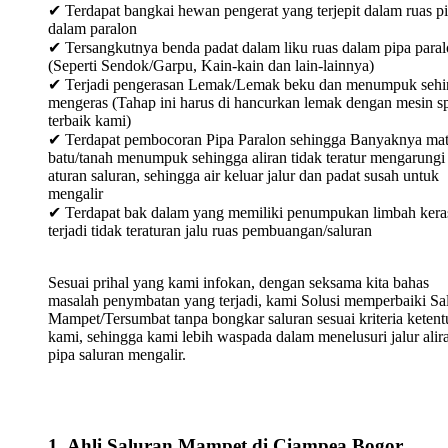
✔ Terdapat bangkai hewan pengerat yang terjepit dalam ruas p
dalam paralon
✔ Tersangkutnya benda padat dalam liku ruas dalam pipa para
(Seperti Sendok/Garpu, Kain-kain dan lain-lainnya)
✔ Terjadi pengerasan Lemak/Lemak beku dan menumpuk sehi
mengeras (Tahap ini harus di hancurkan lemak dengan mesin sp
terbaik kami)
✔ Terdapat pembocoran Pipa Paralon sehingga Banyaknya mat
batu/tanah menumpuk sehingga aliran tidak teratur mengarungi
aturan saluran, sehingga air keluar jalur dan padat susah untuk
mengalir
✔ Terdapat bak dalam yang memiliki penumpukan limbah keras
terjadi tidak teraturan jalu ruas pembuangan/saluran
Sesuai prihal yang kami infokan, dengan seksama kita bahas
masalah penymbatan yang terjadi, kami Solusi memperbaiki Sa
Mampet/Tersumbat tanpa bongkar saluran sesuai kriteria keten
kami, sehingga kami lebih waspada dalam menelusuri jalur alir
pipa saluran mengalir.
1. Ahli Saluran Mampet di Ciampea Bogor