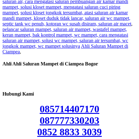
saluran air, cara mengatasi saluran pembuangan air kamar mandi
mampet, solusi kloset mampet, mengatasi saluran cuci piring
mampet
,
solusi kloset jongkok tersumbat, atasi saluran air kamar
mandi mampet, kloset duduk tidak lancar, saluran air wc mampet,
septic tank wc penuh, kotoran wc susah disiram, saluran air macet
,
pelancar saluran mampet, saluran air mampet, wastafel mampet,
keran mampet, bak kontrol mampet, wc mampet, cara mengatasi
saluran air mampet, solusi wc mampet, saluran air tersumbat, wc
jongkok mampet, wc mampet solusinya
Ahli Saluran Mampet di
Ciampea
,
Ahli Ahli Saluran Mampet di Ciampea Bogor
Hubungi Kami
085714407170
087777330203
0852 8833 3039