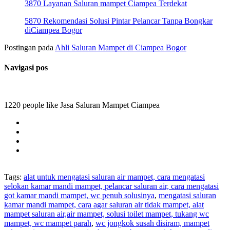
3870 Layanan Saluran mampet Ciampea Terdekat
5870 Rekomendasi Solusi Pintar Pelancar Tanpa Bongkar
diCiampea Bogor
Postingan pada
Ahli Saluran Mampet di Ciampea Bogor
Navigasi pos
1220 people like Jasa Saluran Mampet Ciampea
Tags:
alat untuk mengatasi saluran air mampet, cara mengatasi
selokan kamar mandi mampet, pelancar saluran air, cara mengatasi
got kamar mandi mampet, wc penuh solusinya
,
mengatasi saluran
kamar mandi mampet, cara agar saluran air tidak mampet, alat
mampet saluran air,air mampet, solusi toilet mampet, tukang wc
mampet, wc mampet parah
,
wc jongkok susah disiram, mampet