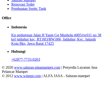
Saluran Mampet
Renovasi Toilet
Pembuatan Septic Tank
Office
Indonesia
Kp pedurenan Jalan H Yasin Gg Mushola rt005/rw011 no 38
kel jatiluhur kec, RT.003/RW.006, Jatiluhur, Kec. Jatiasih
Kota Bks, Jawa Barat 17425
Hubungi
+62877-7733-0203
© 2026
www.saluran-pipamampet.com
| Penyedia Layanan Jasa
Pelancar Mampet
© 2012
www.winnpi.com
| ALFA JASA - Saluran-mampet