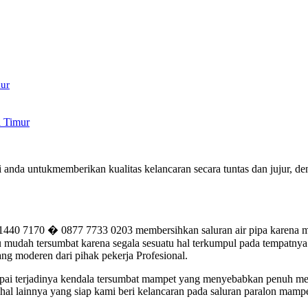
mur
a Timur
si anda untukmemberikan kualitas kelancaran secara tuntas dan jujur,
440 7170 � 0877 7733 0203 membersihkan saluran air pipa karena ma
mudah tersumbat karena segala sesuatu hal terkumpul pada tempatnya. 
ng moderen dari pihak pekerja Profesional.
 jumpai terjadinya kendala tersumbat mampet yang menyebabkan penuh m
al lainnya yang siap kami beri kelancaran pada saluran paralon mampe