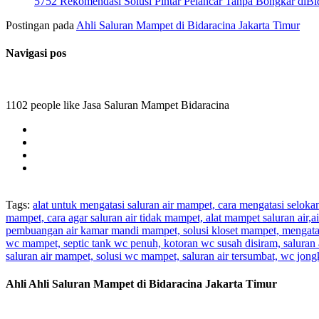
5752 Rekomendasi Solusi Pintar Pelancar Tanpa Bongkar diBid
Postingan pada
Ahli Saluran Mampet di Bidaracina Jakarta Timur
Navigasi pos
1102 people like Jasa Saluran Mampet Bidaracina
Tags:
alat untuk mengatasi saluran air mampet, cara mengatasi selok
mampet, cara agar saluran air tidak mampet, alat mampet saluran air
pembuangan air kamar mandi mampet, solusi kloset mampet, mengatas
wc mampet, septic tank wc penuh, kotoran wc susah disiram, saluran 
saluran air mampet, solusi wc mampet, saluran air tersumbat, wc jo
Ahli Ahli Saluran Mampet di Bidaracina Jakarta Timur