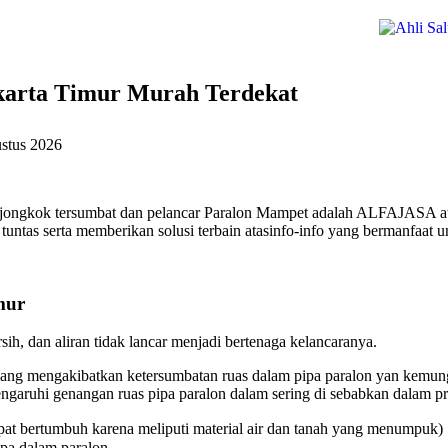
akarta Timur Murah Terdekat
stus 2026
et jongkok tersumbat dan pelancar Paralon Mampet adalah ALFAJASA at
untas serta memberikan solusi terbain atasinfo-info yang bermanfaat u
mur
ih, dan aliran tidak lancar menjadi bertenaga kelancaranya.
ang mengakibatkan ketersumbatan ruas dalam pipa paralon yan kemungk
aruhi genangan ruas pipa paralon dalam sering di sebabkan dalam pri
at bertumbuh karena meliputi material air dan tanah yang menumpuk)
ipa dalam paralon