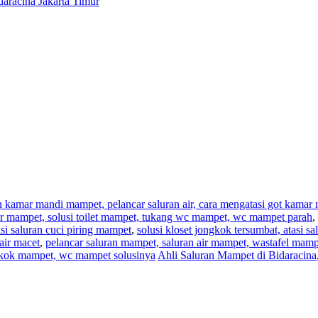
aracina Jakarta Timur
an kamar mandi mampet, pelancar saluran air, cara mengatasi got kama
,air mampet, solusi toilet mampet, tukang wc mampet, wc mampet parah
,
i saluran cuci piring mampet
,
solusi kloset jongkok tersumbat, atasi s
air macet
,
pelancar saluran mampet, saluran air mampet, wastafel mam
ngkok mampet, wc mampet solusinya
Ahli Saluran Mampet di Bidaracina