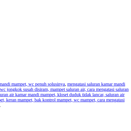
r mandi mampet, wc penuh solusinya
,
mengatasi saluran kamar mandi
wc jongkok susah disiram, mampet saluran air, cara mengatasi saluran
aluran air kamar mandi mampet, kloset duduk tidak lancar, saluran air
pet, keran mampet, bak kontrol mampet, wc mampet, cara mengatasi
,