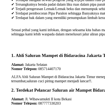
✔ Tersangkutnya benda padat dalam liku ruas dalam pipa paral
✔ Terjadi pengerasan Lemak/Lemak beku dan menumpuk sehingg
✔ Terdapat pembocoran Pipa Paralon sehingga Banyaknya materia
✔ Terdapat bak dalam yang memiliki penumpukan limbah keras /
Sesuai prihal yang kami infokan, dengan seksama kita bahas m
sehingga kami lebih waspada dalam menelusuri jalur aliran pipa
1. Ahli Saluran Mampet di Bidaracina Jakarta 
Alamat:
Jakarta Selatan
Nomor Telepon:
085714407170
ALFA Ahli Saluran Mampet di Bidaracina Jakarta Timur menepat
tersumbat,saluran cuci piring mampet menjadi lancar!!.
2. Terdekat Pelancar Saluran air Mampet Bidar
Alamat:
Jl. Wibawamukti II kota Bekasi
Nomor Telepon:
087777330203