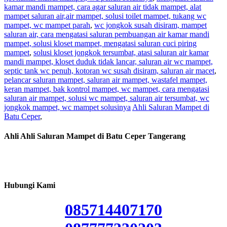
kamar mandi mampet, cara agar saluran air tidak mampet, alat
mampet saluran air,air mampet, solusi toilet mampet, tukang wc
mampet, wc mampet parah
,
wc jongkok susah disiram, mampet
saluran air, cara mengatasi saluran pembuangan air kamar mandi
mampet, solusi kloset mampet, mengatasi saluran cuci piring
mampet
,
solusi kloset jongkok tersumbat, atasi saluran air kamar
mandi mampet, kloset duduk tidak lancar, saluran air wc mampet,
septic tank wc penuh, kotoran wc susah disiram, saluran air macet
,
pelancar saluran mampet, saluran air mampet, wastafel mampet,
keran mampet, bak kontrol mampet, wc mampet, cara mengatasi
saluran air mampet, solusi wc mampet, saluran air tersumbat, wc
jongkok mampet, wc mampet solusinya
Ahli Saluran Mampet di
Batu Ceper
,
Ahli Ahli Saluran Mampet di Batu Ceper Tangerang
Hubungi Kami
085714407170