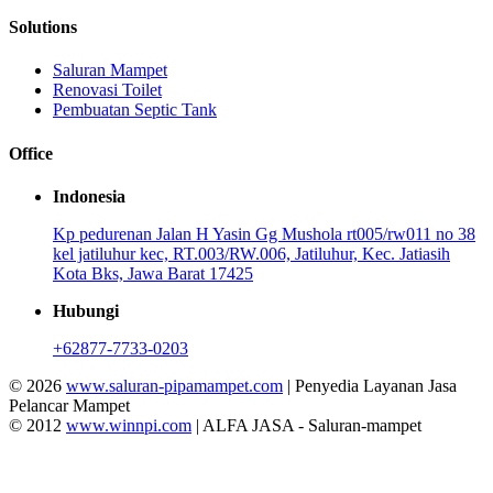
Solutions
Saluran Mampet
Renovasi Toilet
Pembuatan Septic Tank
Office
Indonesia
Kp pedurenan Jalan H Yasin Gg Mushola rt005/rw011 no 38
kel jatiluhur kec, RT.003/RW.006, Jatiluhur, Kec. Jatiasih
Kota Bks, Jawa Barat 17425
Hubungi
+62877-7733-0203
© 2026
www.saluran-pipamampet.com
| Penyedia Layanan Jasa
Pelancar Mampet
© 2012
www.winnpi.com
| ALFA JASA - Saluran-mampet