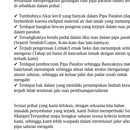
tersumbat mempengaruhi genangan ruas pipa paralon dalam ser
di sebabkan dalam prihal :
✔ Tumbuhnya Akar kecil yang banyak dalam Pipa Paralon (da
bertumbuh karena meliputi material air dan tanah yang menum
✔ Terdapat bangkai hewan pengerat yang terjepit dalam ruas p
dalam paralon
✔ Tersangkutnya benda padat dalam liku ruas dalam pipa para
(Seperti Sendok/Garpu, Kain-kain dan lain-lainnya)
✔ Terjadi pengerasan Lemak/Lemak beku dan menumpuk sehi
mengeras (Tahap ini harus di hancurkan lemak dengan mesin sp
terbaik kami)
✔ Terdapat pembocoran Pipa Paralon sehingga Banyaknya mat
batu/tanah menumpuk sehingga aliran tidak teratur mengarungi
aturan saluran, sehingga air keluar jalur dan padat susah untuk
mengalir
✔ Terdapat bak dalam yang memiliki penumpukan limbah keras
terjadi tidak teraturan jalu ruas pembuangan/saluran
Sesuai prihal yang kami infokan, dengan seksama kita bahas
masalah penymbatan yang terjadi, kami Solusi memperbaiki Sa
Mampet/Tersumbat tanpa bongkar saluran sesuai kriteria keten
kami, sehingga kami lebih waspada dalam menelusuri jalur alir
pipa saluran mengalir.