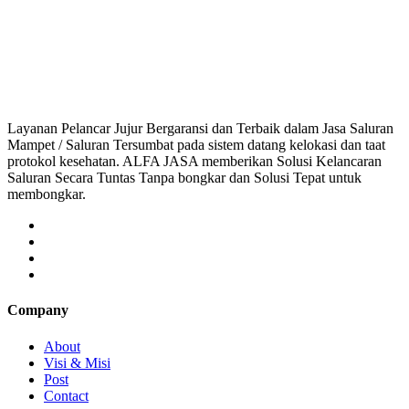
saluran mampet bekasi, saluran mampet bogor, salur
Layanan Pelancar Jujur Bergaransi dan Terbaik dalam Jasa Saluran
Mampet / Saluran Tersumbat pada sistem datang kelokasi dan taat
protokol kesehatan. ALFA JASA memberikan Solusi Kelancaran
Saluran Secara Tuntas Tanpa bongkar dan Solusi Tepat untuk
membongkar.
Company
About
Visi & Misi
Post
Contact