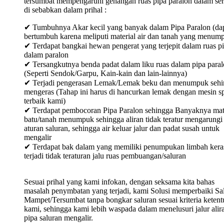
tersumbat mempengaruhi genangan ruas pipa paralon dalam ser
di sebabkan dalam prihal :
✔ Tumbuhnya Akar kecil yang banyak dalam Pipa Paralon (da
bertumbuh karena meliputi material air dan tanah yang menum
✔ Terdapat bangkai hewan pengerat yang terjepit dalam ruas p
dalam paralon
✔ Tersangkutnya benda padat dalam liku ruas dalam pipa para
(Seperti Sendok/Garpu, Kain-kain dan lain-lainnya)
✔ Terjadi pengerasan Lemak/Lemak beku dan menumpuk sehi
mengeras (Tahap ini harus di hancurkan lemak dengan mesin sp
terbaik kami)
✔ Terdapat pembocoran Pipa Paralon sehingga Banyaknya mat
batu/tanah menumpuk sehingga aliran tidak teratur mengarungi
aturan saluran, sehingga air keluar jalur dan padat susah untuk
mengalir
✔ Terdapat bak dalam yang memiliki penumpukan limbah keras
terjadi tidak teraturan jalu ruas pembuangan/saluran
Sesuai prihal yang kami infokan, dengan seksama kita bahas
masalah penymbatan yang terjadi, kami Solusi memperbaiki Sa
Mampet/Tersumbat tanpa bongkar saluran sesuai kriteria keten
kami, sehingga kami lebih waspada dalam menelusuri jalur alir
pipa saluran mengalir.