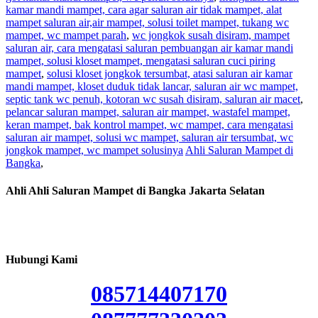
kamar mandi mampet, cara agar saluran air tidak mampet, alat
mampet saluran air,air mampet, solusi toilet mampet, tukang wc
mampet, wc mampet parah
,
wc jongkok susah disiram, mampet
saluran air, cara mengatasi saluran pembuangan air kamar mandi
mampet, solusi kloset mampet, mengatasi saluran cuci piring
mampet
,
solusi kloset jongkok tersumbat, atasi saluran air kamar
mandi mampet, kloset duduk tidak lancar, saluran air wc mampet,
septic tank wc penuh, kotoran wc susah disiram, saluran air macet
,
pelancar saluran mampet, saluran air mampet, wastafel mampet,
keran mampet, bak kontrol mampet, wc mampet, cara mengatasi
saluran air mampet, solusi wc mampet, saluran air tersumbat, wc
jongkok mampet, wc mampet solusinya
Ahli Saluran Mampet di
Bangka
,
Ahli Ahli Saluran Mampet di Bangka Jakarta Selatan
Hubungi Kami
085714407170