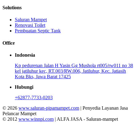
Solutions
Saluran Mampet
Renovasi Toilet
Pembuatan Septic Tank
Office
Indonesia
Kp pedurenan Jalan H Yasin Gg Mushola rt005/rw011 no 38
kel jatiluhur kec, RT.003/RW.006, Jatiluhur, Kec. Jatiasih
Kota Bks, Jawa Barat 17425
Hubungi
+62877-7733-0203
© 2026
www.saluran-pipamampet.com
| Penyedia Layanan Jasa
Pelancar Mampet
© 2012
www.winnpi.com
| ALFA JASA - Saluran-mampet