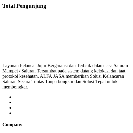
Total Pengunjung
uran Mampet Balekambang, saluran mampet Balekambang Jakarta Timur, Harga
luran mampet bekasi, saluran mampet bogor, saluran
Layanan Pelancar Jujur Bergaransi dan Terbaik dalam Jasa Saluran
Mampet / Saluran Tersumbat pada sistem datang kelokasi dan taat
protokol kesehatan. ALFA JASA memberikan Solusi Kelancaran
Saluran Secara Tuntas Tanpa bongkar dan Solusi Tepat untuk
membongkar.
Company