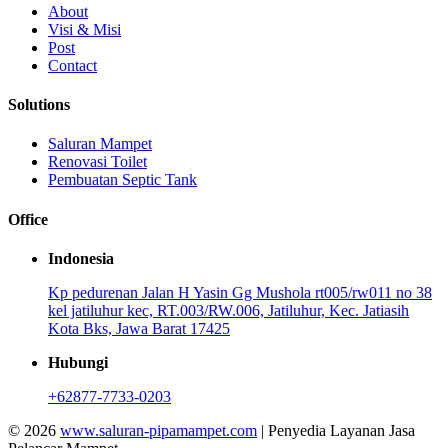
About
Visi & Misi
Post
Contact
Solutions
Saluran Mampet
Renovasi Toilet
Pembuatan Septic Tank
Office
Indonesia
Kp pedurenan Jalan H Yasin Gg Mushola rt005/rw011 no 38
kel jatiluhur kec, RT.003/RW.006, Jatiluhur, Kec. Jatiasih
Kota Bks, Jawa Barat 17425
Hubungi
+62877-7733-0203
© 2026
www.saluran-pipamampet.com
| Penyedia Layanan Jasa