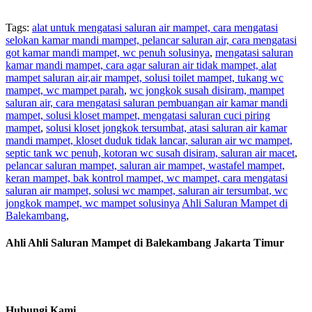
Tags:
alat untuk mengatasi saluran air mampet, cara mengatasi
selokan kamar mandi mampet, pelancar saluran air, cara mengatasi
got kamar mandi mampet, wc penuh solusinya
,
mengatasi saluran
kamar mandi mampet, cara agar saluran air tidak mampet, alat
mampet saluran air,air mampet, solusi toilet mampet, tukang wc
mampet, wc mampet parah
,
wc jongkok susah disiram, mampet
saluran air, cara mengatasi saluran pembuangan air kamar mandi
mampet, solusi kloset mampet, mengatasi saluran cuci piring
mampet
,
solusi kloset jongkok tersumbat, atasi saluran air kamar
mandi mampet, kloset duduk tidak lancar, saluran air wc mampet,
septic tank wc penuh, kotoran wc susah disiram, saluran air macet
,
pelancar saluran mampet, saluran air mampet, wastafel mampet,
keran mampet, bak kontrol mampet, wc mampet, cara mengatasi
saluran air mampet, solusi wc mampet, saluran air tersumbat, wc
jongkok mampet, wc mampet solusinya
Ahli Saluran Mampet di
Balekambang
,
Ahli Ahli Saluran Mampet di Balekambang Jakarta Timur
Hubungi Kami