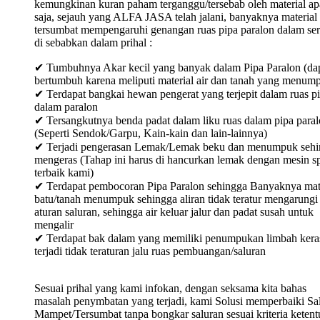
kemungkinan kuran paham terganggu/tersebab oleh material ap
saja, sejauh yang ALFA JASA telah jalani, banyaknya material
tersumbat mempengaruhi genangan ruas pipa paralon dalam ser
di sebabkan dalam prihal :
✔ Tumbuhnya Akar kecil yang banyak dalam Pipa Paralon (da
bertumbuh karena meliputi material air dan tanah yang menum
✔ Terdapat bangkai hewan pengerat yang terjepit dalam ruas p
dalam paralon
✔ Tersangkutnya benda padat dalam liku ruas dalam pipa para
(Seperti Sendok/Garpu, Kain-kain dan lain-lainnya)
✔ Terjadi pengerasan Lemak/Lemak beku dan menumpuk sehi
mengeras (Tahap ini harus di hancurkan lemak dengan mesin sp
terbaik kami)
✔ Terdapat pembocoran Pipa Paralon sehingga Banyaknya mat
batu/tanah menumpuk sehingga aliran tidak teratur mengarungi
aturan saluran, sehingga air keluar jalur dan padat susah untuk
mengalir
✔ Terdapat bak dalam yang memiliki penumpukan limbah keras
terjadi tidak teraturan jalu ruas pembuangan/saluran
Sesuai prihal yang kami infokan, dengan seksama kita bahas
masalah penymbatan yang terjadi, kami Solusi memperbaiki Sa
Mampet/Tersumbat tanpa bongkar saluran sesuai kriteria keten