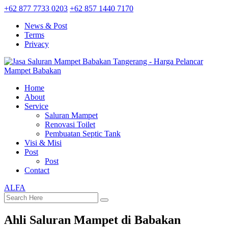
+62 877 7733 0203
+62 857 1440 7170
News & Post
Terms
Privacy
Home
About
Service
Saluran Mampet
Renovasi Toilet
Pembuatan Septic Tank
Visi & Misi
Post
Post
Contact
ALFA
Ahli Saluran Mampet di Babakan