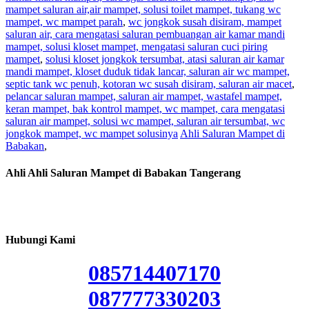
mampet saluran air,air mampet, solusi toilet mampet, tukang wc
mampet, wc mampet parah
,
wc jongkok susah disiram, mampet
saluran air, cara mengatasi saluran pembuangan air kamar mandi
mampet, solusi kloset mampet, mengatasi saluran cuci piring
mampet
,
solusi kloset jongkok tersumbat, atasi saluran air kamar
mandi mampet, kloset duduk tidak lancar, saluran air wc mampet,
septic tank wc penuh, kotoran wc susah disiram, saluran air macet
,
pelancar saluran mampet, saluran air mampet, wastafel mampet,
keran mampet, bak kontrol mampet, wc mampet, cara mengatasi
saluran air mampet, solusi wc mampet, saluran air tersumbat, wc
jongkok mampet, wc mampet solusinya
Ahli Saluran Mampet di
Babakan
,
Ahli Ahli Saluran Mampet di Babakan Tangerang
Hubungi Kami
085714407170
087777330203