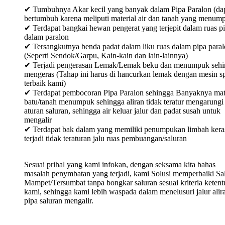
✔ Tumbuhnya Akar kecil yang banyak dalam Pipa Paralon (da
bertumbuh karena meliputi material air dan tanah yang menum
✔ Terdapat bangkai hewan pengerat yang terjepit dalam ruas p
dalam paralon
✔ Tersangkutnya benda padat dalam liku ruas dalam pipa para
(Seperti Sendok/Garpu, Kain-kain dan lain-lainnya)
✔ Terjadi pengerasan Lemak/Lemak beku dan menumpuk sehi
mengeras (Tahap ini harus di hancurkan lemak dengan mesin sp
terbaik kami)
✔ Terdapat pembocoran Pipa Paralon sehingga Banyaknya mat
batu/tanah menumpuk sehingga aliran tidak teratur mengarungi
aturan saluran, sehingga air keluar jalur dan padat susah untuk
mengalir
✔ Terdapat bak dalam yang memiliki penumpukan limbah keras
terjadi tidak teraturan jalu ruas pembuangan/saluran
Sesuai prihal yang kami infokan, dengan seksama kita bahas
masalah penymbatan yang terjadi, kami Solusi memperbaiki Sa
Mampet/Tersumbat tanpa bongkar saluran sesuai kriteria keten
kami, sehingga kami lebih waspada dalam menelusuri jalur alir
pipa saluran mengalir.