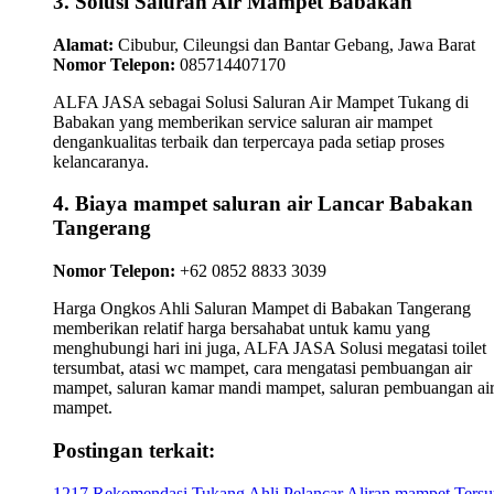
3. Solusi Saluran Air Mampet Babakan
Alamat:
Cibubur, Cileungsi dan Bantar Gebang, Jawa Barat
Nomor Telepon:
085714407170
ALFA JASA sebagai Solusi Saluran Air Mampet Tukang di
Babakan yang memberikan service saluran air mampet
dengankualitas terbaik dan terpercaya pada setiap proses
kelancaranya.
4. Biaya mampet saluran air Lancar Babakan
Tangerang
Nomor Telepon:
+62 0852 8833 3039
Harga Ongkos Ahli Saluran Mampet di Babakan Tangerang
memberikan relatif harga bersahabat untuk kamu yang
menghubungi hari ini juga, ALFA JASA Solusi megatasi toilet
tersumbat, atasi wc mampet, cara mengatasi pembuangan air
mampet, saluran kamar mandi mampet, saluran pembuangan ai
mampet.
Postingan terkait:
1217 Rekomendasi Tukang Ahli Pelancar Aliran mampet Ters