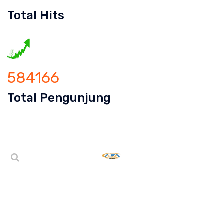
Total Hits
584166
Total Pengunjung
luran Mampet Mekarjaya, saluran mampet Mekarjaya Kar