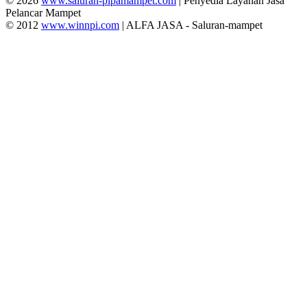
© 2026
www.saluran-pipamampet.com
| Penyedia Layanan Jasa
Pelancar Mampet
© 2012
www.winnpi.com
| ALFA JASA - Saluran-mampet