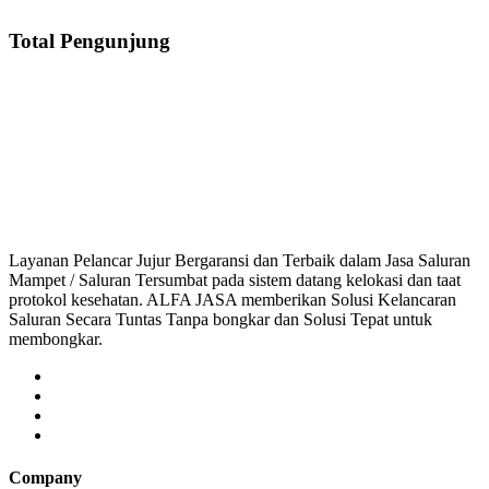
Total Pengunjung
luran Mampet Cipayung Jaya, saluran mampet Cipayung Jaya Depok, Harga sa
aluran mampet bekasi, saluran mampet bogor, salura
Layanan Pelancar Jujur Bergaransi dan Terbaik dalam Jasa Saluran
Mampet / Saluran Tersumbat pada sistem datang kelokasi dan taat
protokol kesehatan. ALFA JASA memberikan Solusi Kelancaran
Saluran Secara Tuntas Tanpa bongkar dan Solusi Tepat untuk
membongkar.
Company