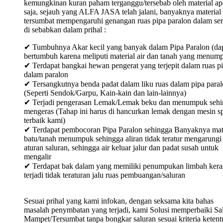
kemungkinan kuran paham terganggu/tersebab oleh material ap
saja, sejauh yang ALFA JASA telah jalani, banyaknya material
tersumbat mempengaruhi genangan ruas pipa paralon dalam ser
di sebabkan dalam prihal :
✔ Tumbuhnya Akar kecil yang banyak dalam Pipa Paralon (da
bertumbuh karena meliputi material air dan tanah yang menum
✔ Terdapat bangkai hewan pengerat yang terjepit dalam ruas p
dalam paralon
✔ Tersangkutnya benda padat dalam liku ruas dalam pipa para
(Seperti Sendok/Garpu, Kain-kain dan lain-lainnya)
✔ Terjadi pengerasan Lemak/Lemak beku dan menumpuk sehi
mengeras (Tahap ini harus di hancurkan lemak dengan mesin sp
terbaik kami)
✔ Terdapat pembocoran Pipa Paralon sehingga Banyaknya mat
batu/tanah menumpuk sehingga aliran tidak teratur mengarungi
aturan saluran, sehingga air keluar jalur dan padat susah untuk
mengalir
✔ Terdapat bak dalam yang memiliki penumpukan limbah keras
terjadi tidak teraturan jalu ruas pembuangan/saluran
Sesuai prihal yang kami infokan, dengan seksama kita bahas
masalah penymbatan yang terjadi, kami Solusi memperbaiki Sa
Mampet/Tersumbat tanpa bongkar saluran sesuai kriteria keten