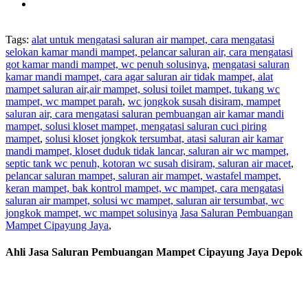
Tags:
alat untuk mengatasi saluran air mampet, cara mengatasi
selokan kamar mandi mampet, pelancar saluran air, cara mengatasi
got kamar mandi mampet, wc penuh solusinya
,
mengatasi saluran
kamar mandi mampet, cara agar saluran air tidak mampet, alat
mampet saluran air,air mampet, solusi toilet mampet, tukang wc
mampet, wc mampet parah
,
wc jongkok susah disiram, mampet
saluran air, cara mengatasi saluran pembuangan air kamar mandi
mampet, solusi kloset mampet, mengatasi saluran cuci piring
mampet
,
solusi kloset jongkok tersumbat, atasi saluran air kamar
mandi mampet, kloset duduk tidak lancar, saluran air wc mampet,
septic tank wc penuh, kotoran wc susah disiram, saluran air macet
,
pelancar saluran mampet, saluran air mampet, wastafel mampet,
keran mampet, bak kontrol mampet, wc mampet, cara mengatasi
saluran air mampet, solusi wc mampet, saluran air tersumbat, wc
jongkok mampet, wc mampet solusinya
Jasa Saluran Pembuangan
Mampet Cipayung Jaya
,
Ahli Jasa Saluran Pembuangan Mampet Cipayung Jaya Depok