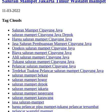
Saluran Mampet Jakarta Timur Wastafel mampet
11-03-2022
Tag Clouds
Saluran Mampet Cipayung Jaya
saluran mampet Cipayung Jaya Depok
Harga saluran mampet Cipayung Jaya
Jasa Saluran Pembuangan Mampet Cipayung Jaya
Ongkos saluran mampet Cipayung Jaya
Biaya saluran mampet Cipayung Jaya
Ahli saluran mampet Cipayung Jaya
Tukang saluran mampet Cipayung Jaya
Pelancar saluran mampet Cipayung Jaya
Terdekat Tuakng Pelancar saluran mampet Cipayung Jaya
saluran mampet bekasi
saluran mampet bogor
saluran mampet depok
saluran mampet jakarta
saluran mampet tangerang
saluran mampet karawang
jasa saluran-mampet
harga pelancar pipa mampet,tukang pelancar tersumbat
pelancar wastafel mampet