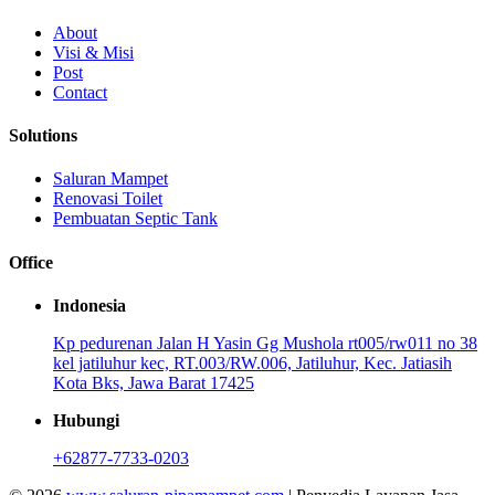
About
Visi & Misi
Post
Contact
Solutions
Saluran Mampet
Renovasi Toilet
Pembuatan Septic Tank
Office
Indonesia
Kp pedurenan Jalan H Yasin Gg Mushola rt005/rw011 no 38
kel jatiluhur kec, RT.003/RW.006, Jatiluhur, Kec. Jatiasih
Kota Bks, Jawa Barat 17425
Hubungi
+62877-7733-0203