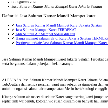
08 Agustus 2026
Jasa Saluran Kamar Mandi Mampet Karet Jakarta Selatan
Daftar isi Jasa Saluran Kamar Mandi Mampet karet
✔
Jasa Saluran Kamar Mandi Mampet Karet Jakarta Selatan
✔
Jasa Saluran Mampet Karet TERDEKAT
✔
Ahli Saluran Air Mampet Solusi diKaret
✔
Harga mampet saluran air di Karet Jakarta Selatan TERMU
✔
Postingan terkait: Jasa Saluran Kamar Mandi Mampet Karet 
Jasa Saluran Kamar Mandi Mampet Karet Jakarta Selatan Terdekat da
serta bergaransi dalam pekerjaan kelancaranya.
ALFAJASA Jasa Saluran Kamar Mandi Mampet Karet Jakarta Selatan 
Tub,Gutters dan semua perairan yang menyebabnya gumpalan dan terja
untuk mengatasi saluran air mampet atau Mesin berteknologi canggih
Kinerja saluran air macet di sekitar Karet sangat sering kami jump
septic tank wc penuh, kotoran wc susah disiram dan banyak hal lainn