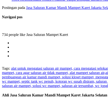
Postingan pada
Jasa Saluran Kamar Mandi Mampet Karet Jakarta Sel
Navigasi pos
734 people like Jasa Saluran Mampet Karet
Tags:
alat untuk mengatasi saluran air mampet, cara mengatasi selok
mampet, cara agar saluran air tidak mampet, alat mampet saluran air
pembuangan air kamar mandi mampet, solusi kloset mampet, mengatas
wc mampet, septic tank wc penuh, kotoran wc susah disiram, saluran 
saluran air mampet, solusi wc mampet, saluran air tersumbat, wc jo
Ahli Jasa Saluran Kamar Mandi Mampet Karet Jakarta Selatan