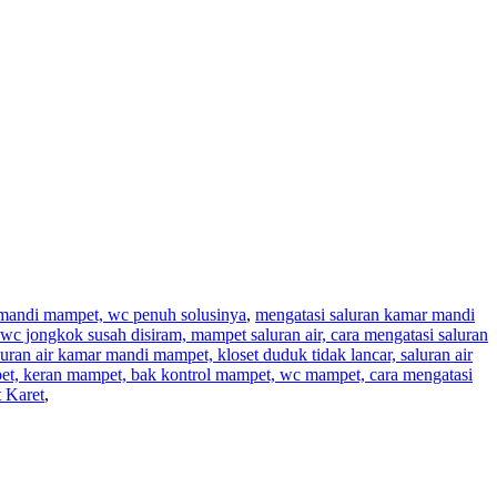
r mandi mampet, wc penuh solusinya
,
mengatasi saluran kamar mandi
wc jongkok susah disiram, mampet saluran air, cara mengatasi saluran
aluran air kamar mandi mampet, kloset duduk tidak lancar, saluran air
pet, keran mampet, bak kontrol mampet, wc mampet, cara mengatasi
 Karet
,