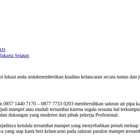
RAH
Jakarta Selatan
ri lokasi anda untukmemberikan kualitas kelancaran secara tuntas da
0857 1440 7170 – 0877 7733 0203 membersihkan saluran air pipa kar
di mampet atau mudah tersumbat karena segala sesuatu hal terkumpul 
 dan dukungan yang moderen dari pihak pekerja Profesional.
ai terjadinya kendala tersumbat mampet yang menyebabkan penuh meluap
ya yang siap kami beri kelancaran pada saluran paralon mampet tersumb