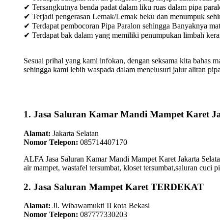
✔ Tersangkutnya benda padat dalam liku ruas dalam pipa paral
✔ Terjadi pengerasan Lemak/Lemak beku dan menumpuk sehingg
✔ Terdapat pembocoran Pipa Paralon sehingga Banyaknya materia
✔ Terdapat bak dalam yang memiliki penumpukan limbah keras /
Sesuai prihal yang kami infokan, dengan seksama kita bahas m
sehingga kami lebih waspada dalam menelusuri jalur aliran pipa
1. Jasa Saluran Kamar Mandi Mampet Karet Ja
Alamat:
Jakarta Selatan
Nomor Telepon:
085714407170
ALFA Jasa Saluran Kamar Mandi Mampet Karet Jakarta Selatan
air mampet, wastafel tersumbat, kloset tersumbat,saluran cuci p
2. Jasa Saluran Mampet Karet TERDEKAT
Alamat:
Jl. Wibawamukti II kota Bekasi
Nomor Telepon:
087777330203