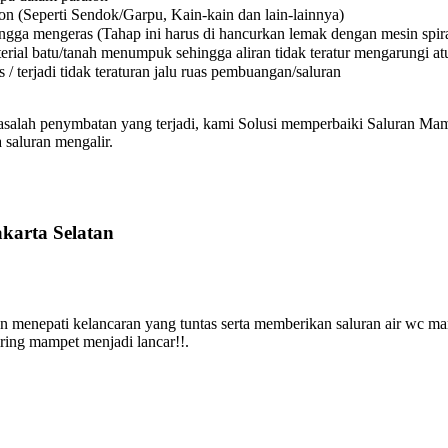
on (Seperti Sendok/Garpu, Kain-kain dan lain-lainnya)
a mengeras (Tahap ini harus di hancurkan lemak dengan mesin spiral
l batu/tanah menumpuk sehingga aliran tidak teratur mengarungi atura
 terjadi tidak teraturan jalu ruas pembuangan/saluran
asalah penymbatan yang terjadi, kami Solusi memperbaiki Saluran Mamp
 saluran mengalir.
karta Selatan
 menepati kelancaran yang tuntas serta memberikan saluran air wc m
iring mampet menjadi lancar!!.