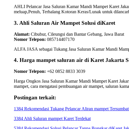
AHLI Pelancar Jasa Saluran Kamar Mandi Mampet Karet Jakar
meluap,Penuh, Terhalang Kotoran Keras/Lunak untuk dilancark
3. Ahli Saluran Air Mampet Solusi diKaret
Alamat:
Cibubur, Cileungsi dan Bantar Gebang, Jawa Barat
Nomor Telepon:
085714407170
ALFA JASA sebagai Tukang Jasa Saluran Kamar Mandi Mampet Ka
4. Harga mampet saluran air di Karet Jakar
Nomor Telepon:
+62 0852 8833 3039
Harga Ongkos Jasa Saluran Kamar Mandi Mampet Karet Jakarta 
mampet, cara mengatasi pembuangan air mampet, saluran kam
Postingan terkait:
1384 Rekomendasi Tukang Pelancar Aliran mampet Tersumbat d
3384 Ahli Saluran mampet Karet Terdekat
5384 Rekomendasi Solusi Pelancar Tanpa Bongkar diKaret Jaka