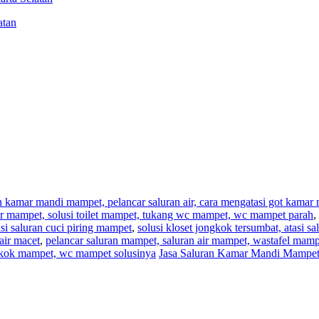
atan
an kamar mandi mampet, pelancar saluran air, cara mengatasi got kama
,air mampet, solusi toilet mampet, tukang wc mampet, wc mampet parah
,
i saluran cuci piring mampet
,
solusi kloset jongkok tersumbat, atasi s
air macet
,
pelancar saluran mampet, saluran air mampet, wastafel mam
ngkok mampet, wc mampet solusinya
Jasa Saluran Kamar Mandi Mampet