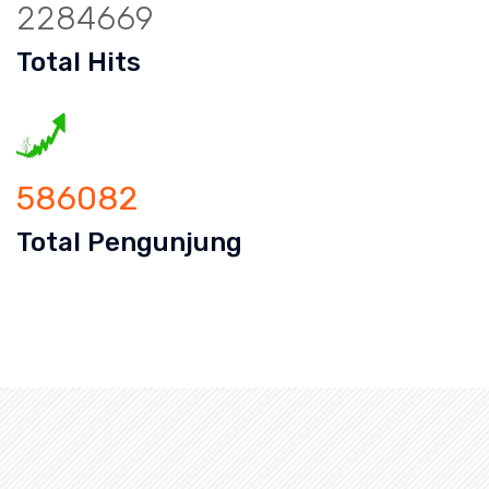
2284669
Total Hits
586082
Total Pengunjung
n mampet Cisalak Pasar Depok, Harga saluran mampet Ci
aluran mampet bogor, saluran mampet