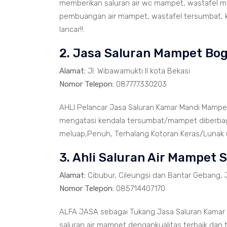
memberikan saluran air wc mampet, wastafel ma
pembuangan air mampet, wastafel tersumbat, k
lancar!!.
2. Jasa Saluran Mampet Bo
Alamat:
Jl. Wibawamukti II kota Bekasi
Nomor Telepon:
087777330203
AHLI Pelancar Jasa Saluran Kamar Mandi Mampe
mengatasi kendala tersumbat/mampet diberbaga
meluap,Penuh, Terhalang Kotoran Keras/Lunak un
3. Ahli Saluran Air Mampet 
Alamat:
Cibubur, Cileungsi dan Bantar Gebang, 
Nomor Telepon:
085714407170
ALFA JASA sebagai Tukang Jasa Saluran Kamar
saluran air mampet dengankualitas terbaik dan 