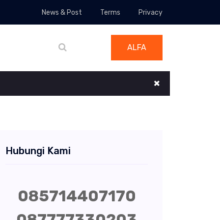
News & Post
Terms
Privacy
ALFA
Hubungi Kami
085714407170
087777330203