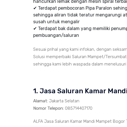
hancurkan lemak dengan mesin spiral terbai
✔ Terdapat pembocoran Pipa Paralon sehi
sehingga aliran tidak teratur mengarungi at
susah untuk mengalir
✔ Terdapat bak dalam yang memiliki penumpu
pembuangan/saluran
Sesuai prihal yang kami infokan, dengan seksa
Solusi memperbaiki Saluran Mampet/Tersumbat t
sehingga kami lebih waspada dalam menelusuri ja
1. Jasa Saluran Kamar Mand
Alamat:
Jakarta Selatan
Nomor Telepon:
085714407170
ALFA Jasa Saluran Kamar Mandi Mampet Bogor T