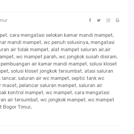
imur
mpet, cara mengatasi selokan kamar mandi mampet,
kamar mandi mampet, wc penuh solusinya
,
mengatasi
ran air tidak mampet, alat mampet saluran air,air
mampet, wc mampet parah
,
wc jongkok susah disiram,
n pembuangan air kamar mandi mampet, solusi kloset
mpet
,
solusi kloset jongkok tersumbat, atasi saluran
 lancar, saluran air wc mampet, septic tank wc
ir macet
,
pelancar saluran mampet, saluran air
bak kontrol mampet, wc mampet, cara mengatasi
uran air tersumbat, wc jongkok mampet, wc mampet
t Bogor Timur
,