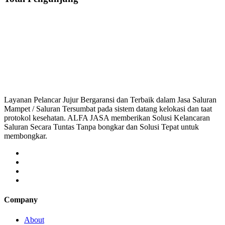
Jasa Saluran Cucian Piring Mampet Tugu Depok, saluran mampet Tugu Depok
saluran mampet bekasi, saluran mampet bogor, salu
Layanan Pelancar Jujur Bergaransi dan Terbaik dalam Jasa Saluran
Mampet / Saluran Tersumbat pada sistem datang kelokasi dan taat
protokol kesehatan. ALFA JASA memberikan Solusi Kelancaran
Saluran Secara Tuntas Tanpa bongkar dan Solusi Tepat untuk
membongkar.
Company
About