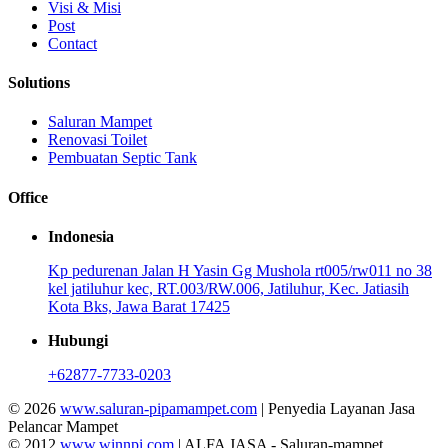
Visi & Misi
Post
Contact
Solutions
Saluran Mampet
Renovasi Toilet
Pembuatan Septic Tank
Office
Indonesia
Kp pedurenan Jalan H Yasin Gg Mushola rt005/rw011 no 38
kel jatiluhur kec, RT.003/RW.006, Jatiluhur, Kec. Jatiasih
Kota Bks, Jawa Barat 17425
Hubungi
+62877-7733-0203
© 2026
www.saluran-pipamampet.com
| Penyedia Layanan Jasa
Pelancar Mampet
© 2012
www.winnpi.com
| ALFA JASA - Saluran-mampet