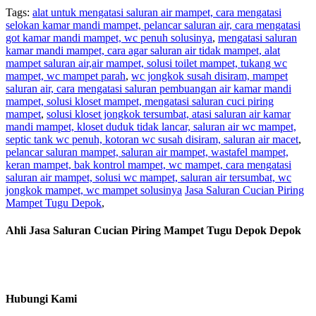
Tags:
alat untuk mengatasi saluran air mampet, cara mengatasi
selokan kamar mandi mampet, pelancar saluran air, cara mengatasi
got kamar mandi mampet, wc penuh solusinya
,
mengatasi saluran
kamar mandi mampet, cara agar saluran air tidak mampet, alat
mampet saluran air,air mampet, solusi toilet mampet, tukang wc
mampet, wc mampet parah
,
wc jongkok susah disiram, mampet
saluran air, cara mengatasi saluran pembuangan air kamar mandi
mampet, solusi kloset mampet, mengatasi saluran cuci piring
mampet
,
solusi kloset jongkok tersumbat, atasi saluran air kamar
mandi mampet, kloset duduk tidak lancar, saluran air wc mampet,
septic tank wc penuh, kotoran wc susah disiram, saluran air macet
,
pelancar saluran mampet, saluran air mampet, wastafel mampet,
keran mampet, bak kontrol mampet, wc mampet, cara mengatasi
saluran air mampet, solusi wc mampet, saluran air tersumbat, wc
jongkok mampet, wc mampet solusinya
Jasa Saluran Cucian Piring
Mampet Tugu Depok
,
Ahli Jasa Saluran Cucian Piring Mampet Tugu Depok Depok
Hubungi Kami