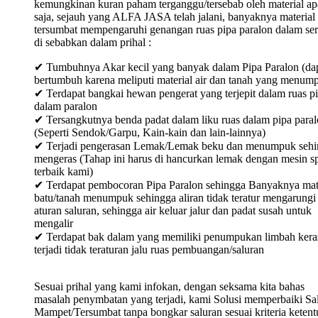
kemungkinan kuran paham terganggu/tersebab oleh material ap
saja, sejauh yang ALFA JASA telah jalani, banyaknya material
tersumbat mempengaruhi genangan ruas pipa paralon dalam ser
di sebabkan dalam prihal :
✔ Tumbuhnya Akar kecil yang banyak dalam Pipa Paralon (da
bertumbuh karena meliputi material air dan tanah yang menum
✔ Terdapat bangkai hewan pengerat yang terjepit dalam ruas p
dalam paralon
✔ Tersangkutnya benda padat dalam liku ruas dalam pipa para
(Seperti Sendok/Garpu, Kain-kain dan lain-lainnya)
✔ Terjadi pengerasan Lemak/Lemak beku dan menumpuk sehi
mengeras (Tahap ini harus di hancurkan lemak dengan mesin sp
terbaik kami)
✔ Terdapat pembocoran Pipa Paralon sehingga Banyaknya mat
batu/tanah menumpuk sehingga aliran tidak teratur mengarungi
aturan saluran, sehingga air keluar jalur dan padat susah untuk
mengalir
✔ Terdapat bak dalam yang memiliki penumpukan limbah keras
terjadi tidak teraturan jalu ruas pembuangan/saluran
Sesuai prihal yang kami infokan, dengan seksama kita bahas
masalah penymbatan yang terjadi, kami Solusi memperbaiki Sa
Mampet/Tersumbat tanpa bongkar saluran sesuai kriteria keten