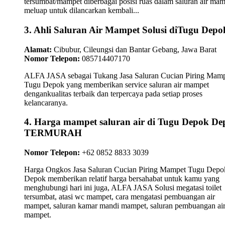
tersumbat/mampet diberbagai posisi ruas dalam saluran air ma
meluap untuk dilancarkan kembali...
3. Ahli Saluran Air Mampet Solusi diTugu Depo
Alamat:
Cibubur, Cileungsi dan Bantar Gebang, Jawa Barat
Nomor Telepon:
085714407170
ALFA JASA sebagai Tukang Jasa Saluran Cucian Piring Mam
Tugu Depok yang memberikan service saluran air mampet
dengankualitas terbaik dan terpercaya pada setiap proses
kelancaranya.
4. Harga mampet saluran air di Tugu Depok De
TERMURAH
Nomor Telepon:
+62 0852 8833 3039
Harga Ongkos Jasa Saluran Cucian Piring Mampet Tugu Depo
Depok memberikan relatif harga bersahabat untuk kamu yang
menghubungi hari ini juga, ALFA JASA Solusi megatasi toilet
tersumbat, atasi wc mampet, cara mengatasi pembuangan air
mampet, saluran kamar mandi mampet, saluran pembuangan ai
mampet.