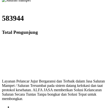
583944
Total Pengunjung
Jasa Saluran Cucian Piring Mampet Adiarsa Timur, saluran mampet Adiarsa 
saluran mampet bekasi, saluran mampet bogor, salu
Layanan Pelancar Jujur Bergaransi dan Terbaik dalam Jasa Saluran
Mampet / Saluran Tersumbat pada sistem datang kelokasi dan taat
protokol kesehatan. ALFA JASA memberikan Solusi Kelancaran
Saluran Secara Tuntas Tanpa bongkar dan Solusi Tepat untuk
membongkar.