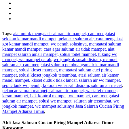
Tags:
alat untuk mengatasi saluran air mampet, cara mengatasi
selokan kamar mandi mampet, pelancar saluran air, cara mengatasi
got kamar mandi mampet, wc penuh solusinya
,
mengatasi saluran
kamar mandi mampet, cara agar saluran air tidak mampet, alat
mampet saluran air,air mampet, solusi toilet mampet, tukang wc
mampet, wc mampet parah
,
wc jongkok susah disiram, mampet
saluran air, cara mengatasi saluran pembuangan air kamar mandi
mampet, solusi kloset mampet, mengatasi saluran cuci piring
mampet
,
solusi kloset jongkok tersumbat, atasi saluran air kamar
mandi mampet, kloset duduk tidak lancar, saluran air wc mampet,
septic tank wc penuh, kotoran wc susah disiram, saluran air macet
,
pelancar saluran mampet, saluran air mampet, wastafel mampet,
keran mampet, bak kontrol mampet, wc mampet, cara mengatasi
saluran air mampet, solusi wc mampet, saluran air tersumbat, wc
jongkok mampet, wc mampet solusinya
Jasa Saluran Cucian Piring
Mampet Adiarsa Timur
,
Ahli Jasa Saluran Cucian Piring Mampet Adiarsa Timur
Karawang