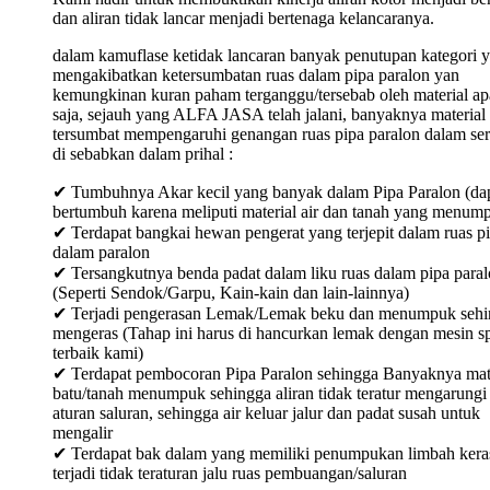
dan aliran tidak lancar menjadi bertenaga kelancaranya.
dalam kamuflase ketidak lancaran banyak penutupan kategori 
mengakibatkan ketersumbatan ruas dalam pipa paralon yan
kemungkinan kuran paham terganggu/tersebab oleh material ap
saja, sejauh yang ALFA JASA telah jalani, banyaknya material
tersumbat mempengaruhi genangan ruas pipa paralon dalam ser
di sebabkan dalam prihal :
✔ Tumbuhnya Akar kecil yang banyak dalam Pipa Paralon (da
bertumbuh karena meliputi material air dan tanah yang menum
✔ Terdapat bangkai hewan pengerat yang terjepit dalam ruas p
dalam paralon
✔ Tersangkutnya benda padat dalam liku ruas dalam pipa para
(Seperti Sendok/Garpu, Kain-kain dan lain-lainnya)
✔ Terjadi pengerasan Lemak/Lemak beku dan menumpuk sehi
mengeras (Tahap ini harus di hancurkan lemak dengan mesin sp
terbaik kami)
✔ Terdapat pembocoran Pipa Paralon sehingga Banyaknya mat
batu/tanah menumpuk sehingga aliran tidak teratur mengarungi
aturan saluran, sehingga air keluar jalur dan padat susah untuk
mengalir
✔ Terdapat bak dalam yang memiliki penumpukan limbah keras
terjadi tidak teraturan jalu ruas pembuangan/saluran