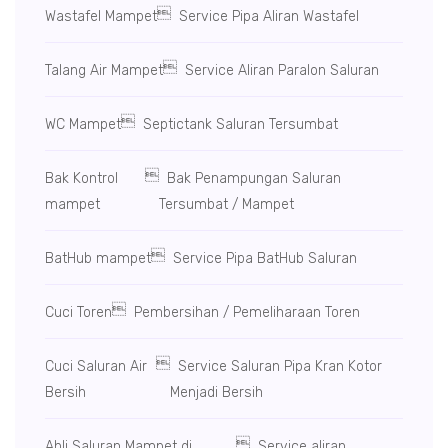

Wastafel Mampet
Service Pipa Aliran Wastafel

Talang Air Mampet
Service Aliran Paralon Saluran

WC Mampet
Septictank Saluran Tersumbat

Bak Kontrol
Bak Penampungan Saluran
mampet
Tersumbat / Mampet

BatHub mampet
Service Pipa BatHub Saluran

Cuci Toren
Pembersihan / Pemeliharaan Toren

Cuci Saluran Air
Service Saluran Pipa Kran Kotor
Bersih
Menjadi Bersih

Ahli Saluran Mampet di
Service aliran