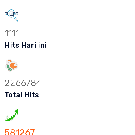
1111
Hits Hari ini
2266784
Total Hits
581267