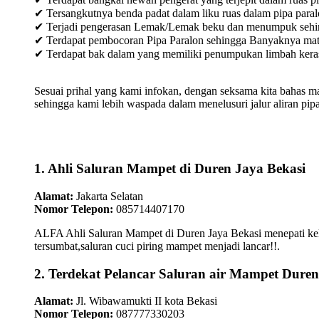
✔ Tersangkutnya benda padat dalam liku ruas dalam pipa paral
✔ Terjadi pengerasan Lemak/Lemak beku dan menumpuk sehingg
✔ Terdapat pembocoran Pipa Paralon sehingga Banyaknya materia
✔ Terdapat bak dalam yang memiliki penumpukan limbah keras /
Sesuai prihal yang kami infokan, dengan seksama kita bahas m
sehingga kami lebih waspada dalam menelusuri jalur aliran pipa
1. Ahli Saluran Mampet di Duren Jaya Bekasi
Alamat:
Jakarta Selatan
Nomor Telepon:
085714407170
ALFA Ahli Saluran Mampet di Duren Jaya Bekasi menepati kela
tersumbat,saluran cuci piring mampet menjadi lancar!!.
2. Terdekat Pelancar Saluran air Mampet Duren
Alamat:
Jl. Wibawamukti II kota Bekasi
Nomor Telepon:
087777330203