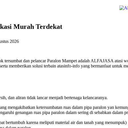
ekasi Murah Terdekat
ustus 2026
kok tersumbat dan pelancar Paralon Mampet adalah ALFAJASA atasi wc
erta memberikan solusi terbain atasinfo-info yang bermanfaat untuk me
ih, dan aliran tidak lancar menjadi bertenaga kelancaranya.
ang mengakibatkan ketersumbatan ruas dalam pipa paralon yan kemungk
aruhi genangan ruas pipa paralon dalam sering di sebabkan dalam pri
at bertumbuh karena meliputi material air dan tanah yang menumpuk)
ipa dalam paralon