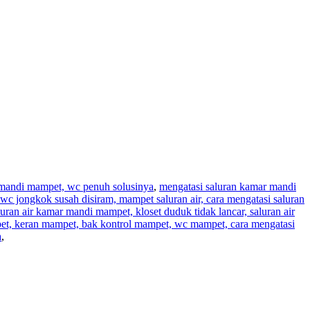
r mandi mampet, wc penuh solusinya
,
mengatasi saluran kamar mandi
wc jongkok susah disiram, mampet saluran air, cara mengatasi saluran
aluran air kamar mandi mampet, kloset duduk tidak lancar, saluran air
pet, keran mampet, bak kontrol mampet, wc mampet, cara mengatasi
a
,