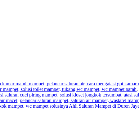
an kamar mandi mampet, pelancar saluran air, cara mengatasi got kama
,air mampet, solusi toilet mampet, tukang wc mampet, wc mampet parah
,
i saluran cuci piring mampet
,
solusi kloset jongkok tersumbat, atasi s
air macet
,
pelancar saluran mampet, saluran air mampet, wastafel mam
ngkok mampet, wc mampet solusinya
Ahli Saluran Mampet di Duren Jay