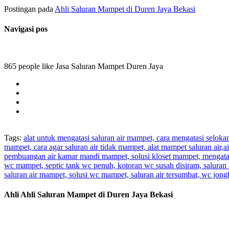
Postingan pada
Ahli Saluran Mampet di Duren Jaya Bekasi
Navigasi pos
865 people like Jasa Saluran Mampet Duren Jaya
Tags:
alat untuk mengatasi saluran air mampet, cara mengatasi selok
mampet, cara agar saluran air tidak mampet, alat mampet saluran air
pembuangan air kamar mandi mampet, solusi kloset mampet, mengatas
wc mampet, septic tank wc penuh, kotoran wc susah disiram, saluran 
saluran air mampet, solusi wc mampet, saluran air tersumbat, wc jo
Ahli Ahli Saluran Mampet di Duren Jaya Bekasi