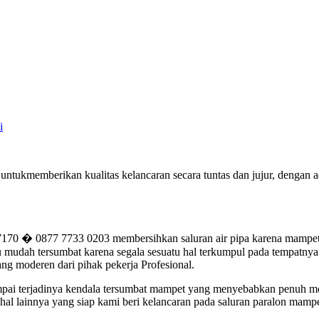
i
 untukmemberikan kualitas kelancaran secara tuntas dan jujur, denga
0 � 0877 7733 0203 membersihkan saluran air pipa karena mampet p
mudah tersumbat karena segala sesuatu hal terkumpul pada tempatnya. 
ng moderen dari pihak pekerja Profesional.
 jumpai terjadinya kendala tersumbat mampet yang menyebabkan penuh m
al lainnya yang siap kami beri kelancaran pada saluran paralon mampe