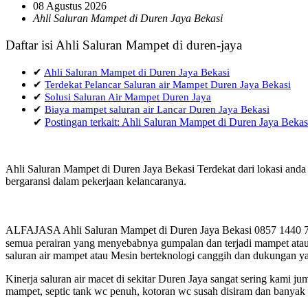
08 Agustus 2026
Ahli Saluran Mampet di Duren Jaya Bekasi
Daftar isi Ahli Saluran Mampet di duren-jaya
✔
Ahli Saluran Mampet di Duren Jaya Bekasi
✔
Terdekat Pelancar Saluran air Mampet Duren Jaya Bekasi
✔
Solusi Saluran Air Mampet Duren Jaya
✔
Biaya mampet saluran air Lancar Duren Jaya Bekasi
✔
Postingan terkait: Ahli Saluran Mampet di Duren Jaya Bekas
Ahli Saluran Mampet di Duren Jaya Bekasi Terdekat dari lokasi anda
bergaransi dalam pekerjaan kelancaranya.
ALFAJASA Ahli Saluran Mampet di Duren Jaya Bekasi 0857 1440 717
semua perairan yang menyebabnya gumpalan dan terjadi mampet atau 
saluran air mampet atau Mesin berteknologi canggih dan dukungan ya
Kinerja saluran air macet di sekitar Duren Jaya sangat sering kami
mampet, septic tank wc penuh, kotoran wc susah disiram dan banyak h