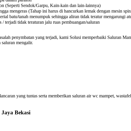
on (Seperti Sendok/Garpu, Kain-kain dan lain-lainnya)
a mengeras (Tahap ini harus di hancurkan lemak dengan mesin spiral
l batu/tanah menumpuk sehingga aliran tidak teratur mengarungi atura
 terjadi tidak teraturan jalu ruas pembuangan/saluran
asalah penymbatan yang terjadi, kami Solusi memperbaiki Saluran Mamp
 saluran mengalir.
ncaran yang tuntas serta memberikan saluran air wc mampet, wastafel
 Jaya Bekasi